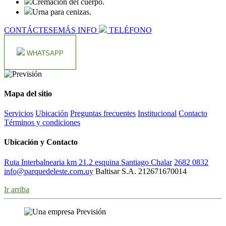
Cremación del cuerpo.
Urna para cenizas.
CONTÁCTESE
MÁS INFO
TELÉFONO
WHATSAPP
Mapa del sitio
Servicios
Ubicación
Preguntas frecuentes
Institucional
Contacto
Términos y condiciones
Ubicación y Contacto
Ruta Interbalnearia km 21.2 esquina Santiago Chalar
2682 0832
info@parquedeleste.com.uy
Baltisar S.A. 212671670014
Ir arriba