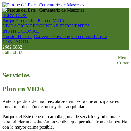
SERVICIOS
Parque
Cremación
Plan en VIDA
UBICACIÓN
PREGUNTAS FRECUENTES
INSTITUCIONAL
Nuestra Historia
Convenio Previsión
Cementerio Parque
CONTACTO
2682 0832
2682 0832
Menú
Cerrar
Servicios
Plan en VIDA
Ante la perdida de una mascota se demuestra que anticiparse es
tomar una decisión de amor y de tranquilidad.
Parque del Este tiene una amplia gama de servicios y adicionales
para brindar una solución preventiva que permita afrontar la pérdida
con la mayor calma posible.